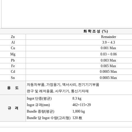
화 학 조 성 (%)
Zn
Remainder
Al
3.9 ~ 4.3
Cu
0.001 Max
Mg
0.03 ~ 0.06
Pb
0.003 Max
Fe
0.005 Max
Cd
0.0005 Max
Sn
0.0005 Max
자동차부품, 가정용기, 액서사리, 전기기기부품
용 도
완구 및 레저용품, 사무기기, 통신기자재
Ingot 단중(평균)
8.3 kg
Ingot 규격(mm)
462
×115×29
규 격
Bundle 중량(평균)
1,000 kg
Bundle 당 Ingot 수량(고리형)
120
枚